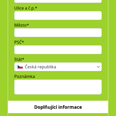
Ulice a č.p.*
Město*
PSČ*
Stát*
Česká republika
Poznámka
Doplňující informace