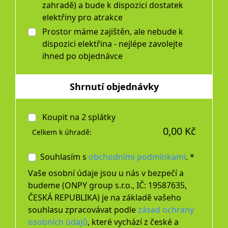
zahradě) a bude k dispozici dostatek
elektřiny pro atrakce
Prostor máme zajištěn, ale nebude k
dispozici elektřina - nejlépe zavolejte
ihned po objednávce
Shrnutí objednávky
Koupit na
2
splátky
0,00 Kč
Celkem k úhradě:
Souhlasím s
obchodními podmínkami
. *
Vaše osobní údaje jsou u nás v bezpečí a
budeme (ONPY group s.r.o., IČ: 19587635,
ČESKÁ REPUBLIKA) je na základě vašeho
souhlasu zpracovávat podle
zásad ochrany
osobních údajů
, které vychází z české a